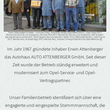
Erwin Attenberger (Inhaber - nicht auf Foto), Petra Attenberger (Geschäftsführerin), Josef Hauer (KFZ
Mechaniker Service und Karosserie), Günther Witt (KFZ Mechaniker Service und Karosserie), Ralf Schweer-
Baumeister (Auszubildender), Patric Seydler (Auszubildender), Stefan Nitzl (Werkstattmeister), Josef Aigner
(KFZ Mechaniker), Andreas Gaigl (KFZ-Mechaniker), Hampe Christoph (Assistent der Geschäftsleitung)
Im Jahr 1967 gründete Inhaber Erwin Attenberger
das Autohaus AUTO ATTENBERGER GmbH. Seit dieser
Zeit wurde der Betrieb ständig erweitert und
modernisiert zum Opel-Service- und Opel-
Vertragspartner.
Unser Familienbetrieb identifiziert sich über eine
engagierte und eingespielte Stammmannschaft, die